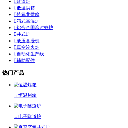

隧道炉

低温烘箱

特氟龙烘箱

箱式高温炉

铝合金固溶时效炉

井式炉

液压含浸机

真空淬火炉

自动化生产线

辅助配件
热门产品
→
恒温烤箱
→
电子隧道炉