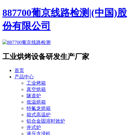
887700葡京线路检测|(中国)股
份有限公司
工业烘烤设备
研发生产厂家
首页
产品中心
工业烤箱
真空烘箱
隧道炉
低温烘箱
特氟龙烘箱
箱式高温炉
铝合金固溶时效炉
井式炉
液压含浸机