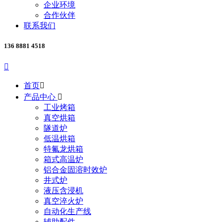
企业环境
合作伙伴
联系我们
136 8881 4518

首页

产品中心

工业烤箱
真空烘箱
隧道炉
低温烘箱
特氟龙烘箱
箱式高温炉
铝合金固溶时效炉
井式炉
液压含浸机
真空淬火炉
自动化生产线
辅助配件