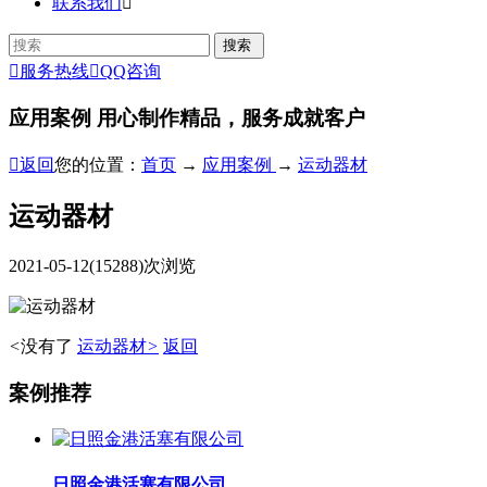
联系我们


服务热线

QQ咨询
应用案例
用心制作精品，服务成就客户

返回
您的位置：
首页
→
应用案例
→
运动器材
运动器材
2021-05-12
(15288)次浏览
<
没有了
运动器材
>
返回
案例推荐
日照金港活塞有限公司