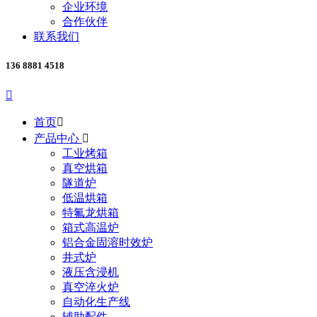
企业环境
合作伙伴
联系我们
136 8881 4518

首页

产品中心

工业烤箱
真空烘箱
隧道炉
低温烘箱
特氟龙烘箱
箱式高温炉
铝合金固溶时效炉
井式炉
液压含浸机
真空淬火炉
自动化生产线
辅助配件