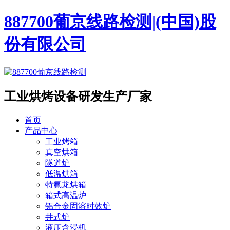
887700葡京线路检测|(中国)股
份有限公司
工业烘烤设备
研发生产厂家
首页
产品中心
工业烤箱
真空烘箱
隧道炉
低温烘箱
特氟龙烘箱
箱式高温炉
铝合金固溶时效炉
井式炉
液压含浸机