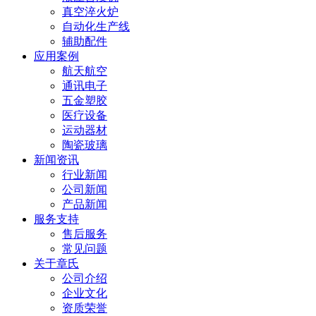
真空淬火炉
自动化生产线
辅助配件
应用案例
航天航空
通讯电子
五金塑胶
医疗设备
运动器材
陶瓷玻璃
新闻资讯
行业新闻
公司新闻
产品新闻
服务支持
售后服务
常见问题
关于章氏
公司介绍
企业文化
资质荣誉