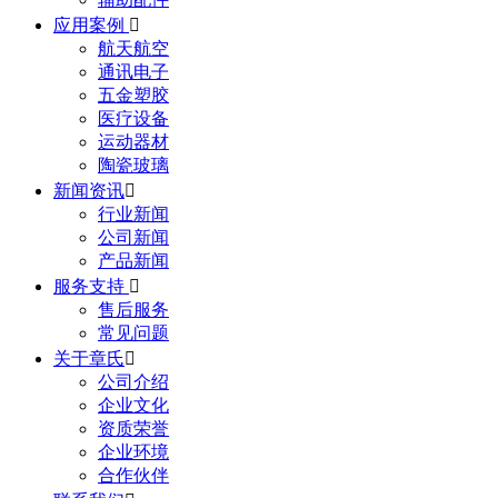
应用案例

航天航空
通讯电子
五金塑胶
医疗设备
运动器材
陶瓷玻璃
新闻资讯

行业新闻
公司新闻
产品新闻
服务支持

售后服务
常见问题
关于章氏

公司介绍
企业文化
资质荣誉
企业环境
合作伙伴