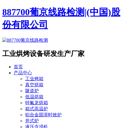
887700葡京线路检测|(中国)股
份有限公司
工业烘烤设备
研发生产厂家
首页
产品中心
工业烤箱
真空烘箱
隧道炉
低温烘箱
特氟龙烘箱
箱式高温炉
铝合金固溶时效炉
井式炉
液压含浸机