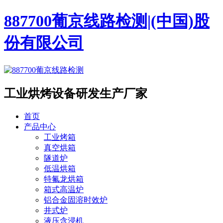
887700葡京线路检测|(中国)股
份有限公司
工业烘烤设备
研发生产厂家
首页
产品中心
工业烤箱
真空烘箱
隧道炉
低温烘箱
特氟龙烘箱
箱式高温炉
铝合金固溶时效炉
井式炉
液压含浸机