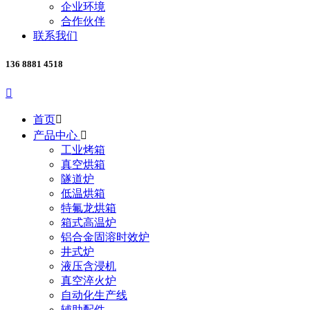
企业环境
合作伙伴
联系我们
136 8881 4518

首页

产品中心

工业烤箱
真空烘箱
隧道炉
低温烘箱
特氟龙烘箱
箱式高温炉
铝合金固溶时效炉
井式炉
液压含浸机
真空淬火炉
自动化生产线
辅助配件