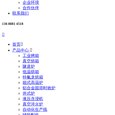
企业环境
合作伙伴
联系我们
136 8881 4518

首页

产品中心

工业烤箱
真空烘箱
隧道炉
低温烘箱
特氟龙烘箱
箱式高温炉
铝合金固溶时效炉
井式炉
液压含浸机
真空淬火炉
自动化生产线
辅助配件