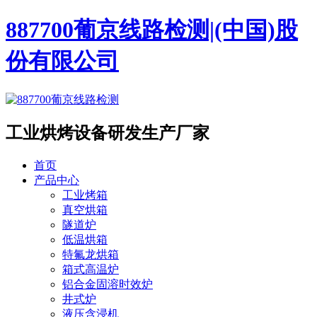
887700葡京线路检测|(中国)股
份有限公司
工业烘烤设备
研发生产厂家
首页
产品中心
工业烤箱
真空烘箱
隧道炉
低温烘箱
特氟龙烘箱
箱式高温炉
铝合金固溶时效炉
井式炉
液压含浸机